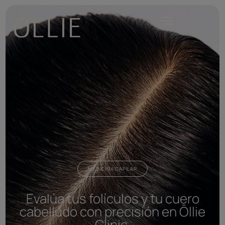
MEDICINA CAPILAR
Evalúa tus folículos y tu cuero
cabelludo con precisión en Ōllie
Clinic.