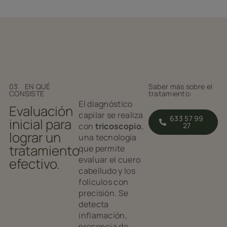
03 EN QUÉ
Saber más sobre el
CONSISTE
tratamiento:
El diagnóstico
Evaluación
capilar se realiza
633 57 99
inicial para
con
tricoscopio
,
27
lograr un
una tecnología
tratamiento
que permite
evaluar el cuero
efectivo.
cabelludo y los
folículos con
precisión. Se
detecta
inflamación,
presencia de