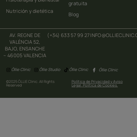
gratuita
Nutrición y dietética
Blog
AV. REGNE DE
(+34) 633 57 99 27
INFO@OLLIECLINIC
VALÈNCIA 52,
BAJO, ENSANCHE
– 46005 VALENCIA
Ōllie Clinic
Ōllie Studio
Ōllie Clinic
Ōllie Clinic
©2025 ŌLLIE Clinic. All Rights
Política de Privacidad y Aviso
Reserved
Legal
.
Política de Cookies.