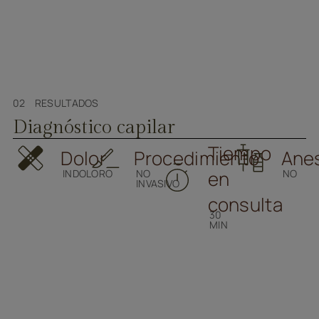
02 RESULTADOS
Diagnóstico capilar
Tiempo
Dolor
Procedimiento
Ane
en
INDOLORO
NO
NO
INVASIVO
consulta
30
MIN