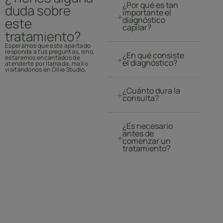
¿Por qué es tan
duda sobre
importante el
este
diagnóstico
capilar?
tratamiento?
Esperamos que este apartado
responda a tus preguntas, sino,
¿En qué consiste
estaremos encantados de
el diagnóstico?
atenderte por llamada, mail o
visitándonos en Ōllie Studio.
¿Cuánto dura la
consulta?
¿Es necesario
antes de
comenzar un
tratamiento?