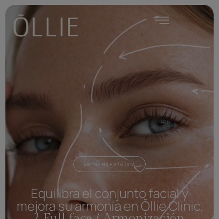
MEDICINA ESTÉTICA
Equilibra el conjunto facial y
mejora su armonía en Ōllie Clinic.
{ Full face / Armonización