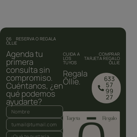
06 RESERVA O REGALA
ŌLLIE
Agenda tu
CUIDA A
COMPRAR
LOS
TARJETA REGALO
primera
TUYOS
ŌLLIE
consulta sin
Regala
compromiso.
633
Ōllie.
Cuéntanos, ¿en
57
99
qué podemos
27
ayudarte?