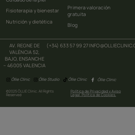
Primera valoración
Fisioterapia y bienestar
gratuita
Nutrición y dietética
Blog
AV. REGNE DE
(+34) 633 57 99 27
INFO@OLLIECLINIC
VALÈNCIA 52,
BAJO, ENSANCHE
– 46005 VALENCIA
Ōllie Clinic
Ōllie Studio
Ōllie Clinic
Ōllie Clinic
©2025 ŌLLIE Clinic. All Rights
Política de Privacidad y Aviso
Reserved
Legal
.
Política de Cookies.