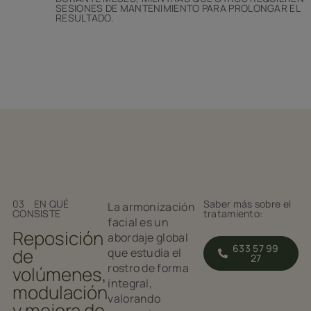
SESIONES DE MANTENIMIENTO PARA PROLONGAR EL
RESULTADO.
03 EN QUÉ
Saber más sobre el
La armonización
CONSISTE
tratamiento:
facial es un
Reposición
abordaje global
633 57 99
de
que estudia el
27
rostro de forma
volúmenes,
integral,
modulación
valorando
y mejora de