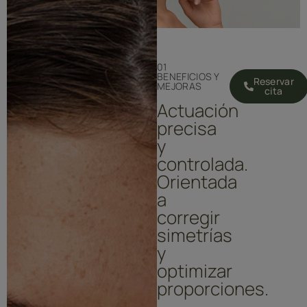
01
BENEFICIOS Y
Reservar
MEJORAS
cita
Actuación
precisa
y
controlada.
Orientada
a
corregir
simetrías
y
optimizar
proporciones.