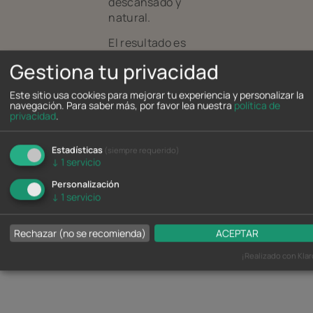
descansado y
natural.
El resultado es
una
Gestiona tu privacidad
armonización
global del rostro,
Este sitio usa cookies para mejorar tu experiencia y personalizar la
manteniendo un
navegación.
Para saber más, por favor lea nuestra
política de
privacidad
.
acabado natural,
coherente y
adaptado a cada
Estadísticas
(siempre requerido)
↓
1
servicio
paciente.
Personalización
↓
1
servicio
Rechazar (no se recomienda)
ACEPTAR
¡Realizado con Klar