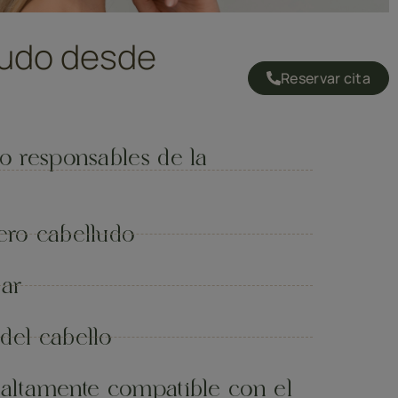
lludo desde
Reservar cita
to responsables de la
uero cabelludo
lar
del cabello
y altamente compatible con el