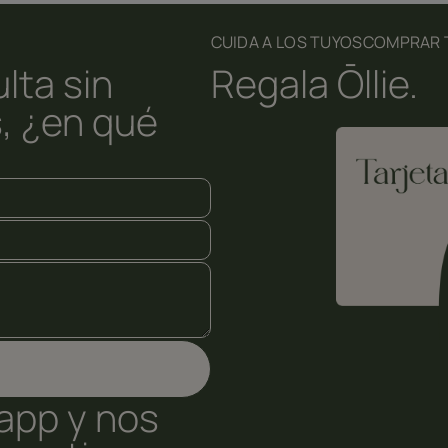
CUIDA A LOS TUYOS
COMPRAR T
lta sin
Regala Ōllie.
, ¿en qué
app y nos