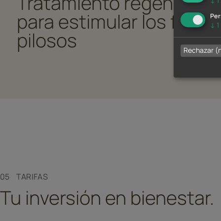
Tratamiento regenerati
↓
1
para estimular los folícu
Per
↓
1
pilosos
Rechazar (
05 TARIFAS
Tu inversión en bienestar.