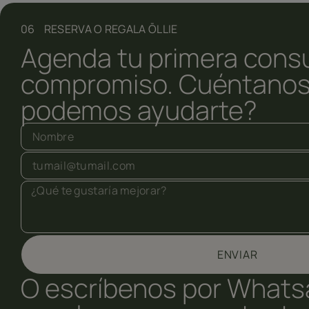
06 RESERVA O REGALA ŌLLIE
Agenda tu primera consu
compromiso. Cuéntanos
podemos ayudarte?
ENVIAR
O escríbenos por Whats