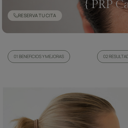
{ PRP Ca
RESERVA TU CITA
01 BENEFICIOS Y MEJORAS
02 RESULTA