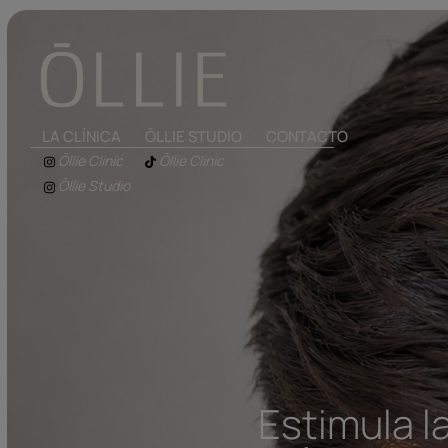
LA CLÍNICA
ŌLLIE STUDIO
CONTACTO
Ōllie Clinic
Ōllie Clinic
Ōllie Studio
Estimula la