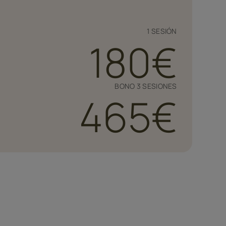
1 SESIÓN
180€
BONO 3 SESIONES
465€