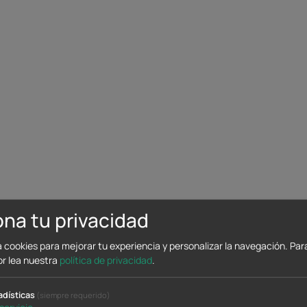
na tu privacidad
a cookies para mejorar tu experiencia y personalizar la navegación.
Par
or lea nuestra
política de privacidad
.
El PRP capilar es un
tratamiento regenerativ
propios factores de crecimiento del paciente p
adísticas
(siempre requerido)
folículo piloso. Se obtiene a partir de una peq