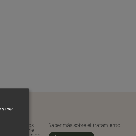
a saber
o
que utiliza los
Saber más sobre el tratamiento:
ara estimular el
ueña extracción de