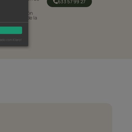
633 57 99 27
aquetas y
do mediante
la regeneración
l cabello desde la
ado con Klaro!