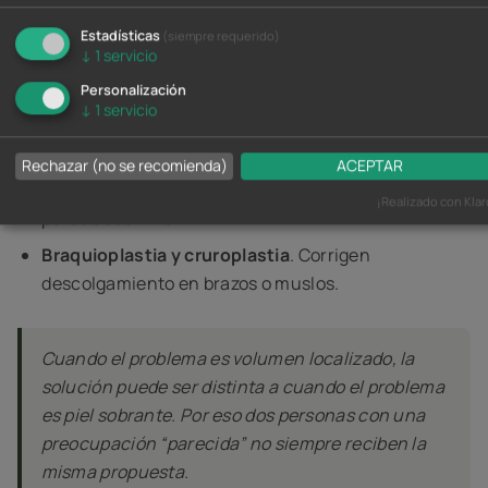
Estadísticas
(siempre requerido)
Las intervenciones más conocidas son:
↓
1
servicio
Personalización
Liposucción o lipoescultura
. Remodela áreas
↓
1
servicio
concretas retirando grasa localizada.
Abdominoplastia
. Trata exceso de piel, flacidez
Rechazar (no se recomienda)
ACEPTAR
abdominal y, cuando procede, alteraciones de la
¡Realizado con Klar
pared abdominal.
Braquioplastia y cruroplastia
. Corrigen
descolgamiento en brazos o muslos.
Cuando el problema es volumen localizado, la
solución puede ser distinta a cuando el problema
es piel sobrante. Por eso dos personas con una
preocupación “parecida” no siempre reciben la
misma propuesta.