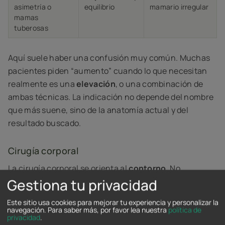
asimetría o
equilibrio
mamario irregular
mamas
tuberosas
Aquí suele haber una confusión muy común. Muchas
pacientes piden “aumento” cuando lo que necesitan
realmente es una
elevación
, o una combinación de
ambas técnicas. La indicación no depende del nombre
que más suene, sino de la anatomía actual y del
resultado buscado.
Cirugía corporal
La cirugía corporal se orienta al
contorno
. No
Gestiona tu privacidad
sustituye hábitos saludables ni funciona como
solución general para el peso. Su papel es corregir
Este sitio usa cookies para mejorar tu experiencia y personalizar la
zonas donde sobran grasa localizada, piel o flacidez y
navegación.
Para saber más, por favor lea nuestra
política de
privacidad
.
donde dieta y ejercicio no logran el cambio deseado.